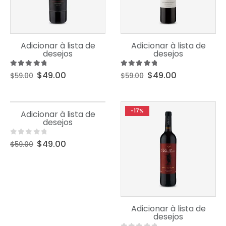
Uncategorized
Uncategorized
Adicionar à lista de
Adicionar à lista de
Product Short Name
Product Short Name
desejos
desejos
5.00
out of 5
5.00
out of 5
$
49.00
$
49.00
$
59.00
$
59.00
Uncategorized
-17%
-17%
Adicionar à lista de
Product Short Name
desejos
0
out of 5
$
49.00
$
59.00
Uncategorized
Adicionar à lista de
Product Short Name
desejos