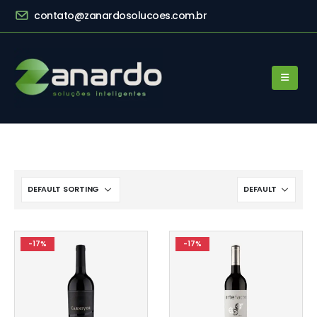
contato@zanardosolucoes.com.br
-17%
-17%