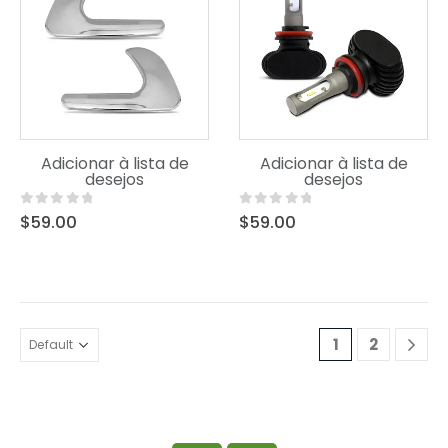
Uncategorized
Uncategorized
Adicionar à lista de
Adicionar à lista de
Product Short Name
Product Short Name
desejos
desejos
0
out of 5
0
out of 5
$
59.00
$
59.00
1
2