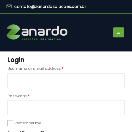
contato@zanardosolucoes.com.br
Login
Username or email address
*
Password
*
Remember me